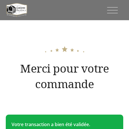
Passer
au
Cabanes de Provence
contenu
Merci pour votre
commande
Votre transaction a bien été validée.