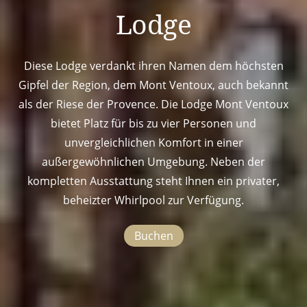
Lodge
Diese Lodge verdankt ihren Namen dem höchsten
Gipfel der Region, dem Mont Ventoux, auch bekannt
als der Riese der Provence. Die Lodge Mont Ventoux
bietet Platz für bis zu vier Personen und
unvergleichlichen Komfort in einer
außergewöhnlichen Umgebung. Neben der
kompletten Ausstattung steht Ihnen ein privater,
beheizter Whirlpool zur Verfügung.
Buchen