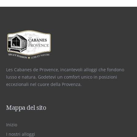
Les Cabanes de Provence, incantevoli alloggi che fondono
lusso e natura. Godetevi un comfort unico in posizioni
eccezionali nel cuore della Provenza.
Mappa del sito
Inizio
I nostri alloggi