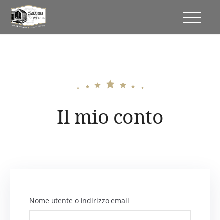
Vai
al
Capanne della Provenza
contenuto
Il mio conto
Nome utente o indirizzo email