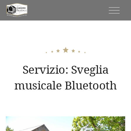
Vai
al
Capanne della Provenza
contenuto
Servizio:
Sveglia
musicale Bluetooth