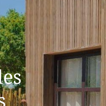
des
s