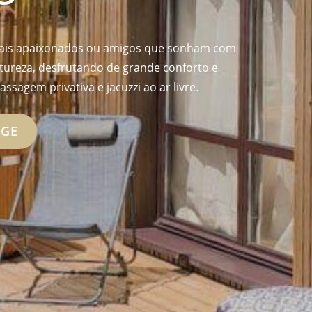
casais apaixonados ou amigos que sonham com
tureza, desfrutando de grande conforto e
sagem privativa e jacuzzi ao ar livre.
DGE