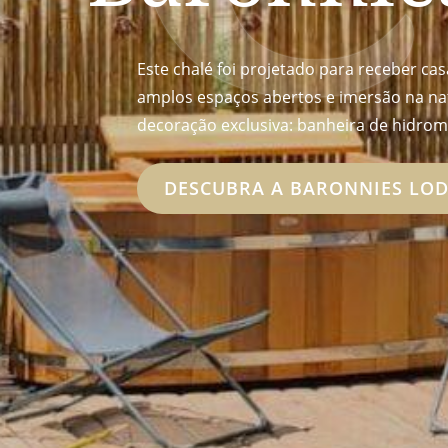
Este chalé foi projetado para receber 
amplos espaços abertos e imersão na na
decoração exclusiva: banheira de hidromas
DESCUBRA A BARONNIES LO