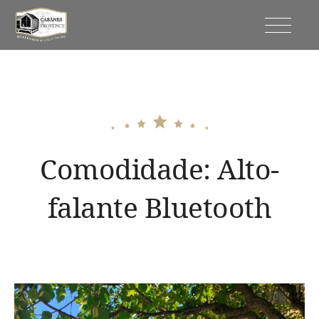
Ir
para
Cabanas da Provença
o
conteúdo
Comodidade:
Alto-
falante Bluetooth